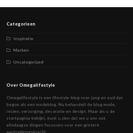
Categorieen
Inspiratie
Merken
Uncategorized
Over Omegalifestyle
Omegalifestyle is een lifestyle-blog voor jong en oud dat
begon als een modeblog. Nu behandelt de blog mode,
reizen, verzorging, decoratie en design. Maar als u de
startpagina bekijkt, kunt u zien dat we u ons ook
alledaagse dingen focussen voor een grotere
aantrekkingskracht