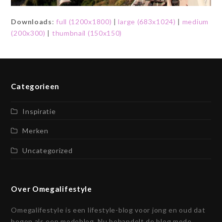
Downloads
:
full (1200x1800)
|
large (683x1024)
|
medium
(200x300)
|
thumbnail (150x150)
Categorieen
Inspiratie
Merken
Uncategorized
Over Omegalifestyle
Omegalifestyle is een lifestyle-blog voor jong en oud dat
begon als een modeblog. Nu behandelt de blog mode,